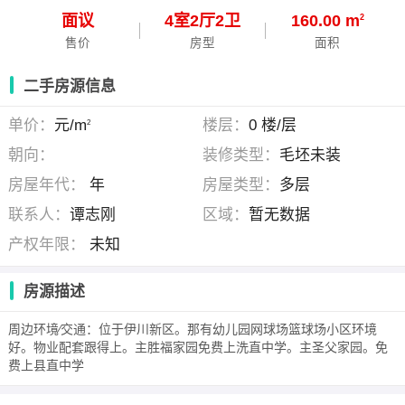
面议
4
室
2
厅
2
卫
160.00 m
2
售价
房型
面积
二手房源信息
单价：
元/m
楼层：
0 楼/层
2
朝向：
装修类型：
毛坯未装
房屋年代：
年
房屋类型：
多层
联系人：
谭志刚
区域：
暂无数据
产权年限：
未知
房源描述
周边环境∕交通：位于伊川新区。那有幼儿园网球场篮球场小区环境
好。物业配套跟得上。主胜福家园免费上洗直中学。主圣父家园。免
费上县直中学