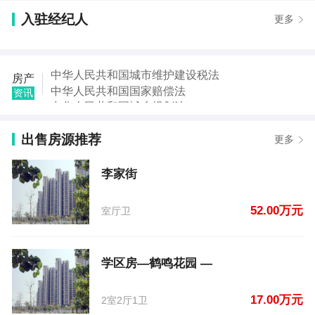
息
入驻经纪人
更多
【郭女士】发布了【荆山西路与文化路交叉】的二手
房信息
【曹女士】发布了【八一路西场小学附近】的租房信
息
中华人民共和国城市维护建设税法
房产
【樊先生】发布了【酒城路与鹤鸣路交叉口】的租房
中华人民共和国国家赔偿法
资讯
信息
中华人民共和国城乡规划法
【先生】发布了【欧雅花园】的租房信息
中华人民共和国土地管理法
【张先生】发布了【中原小区腾龙苑】的租房信息
中华人民共和国继承法
出售房源推荐
更多
【陈先生】发布了【伊川实验小学附近】的租房信息
中华人民共和国税收征收管理法
【何群亮】发布了【李家街】的二手房信息
中华人民共和国城市房地产管理法
李家街
【王小姐】发布了【学区房—鹤鸣花园 —】的二手房
中华人民共和国契税法
信息
52.00万元
室厅卫
学区房—鹤鸣花园 —
17.00万元
2室2厅1卫