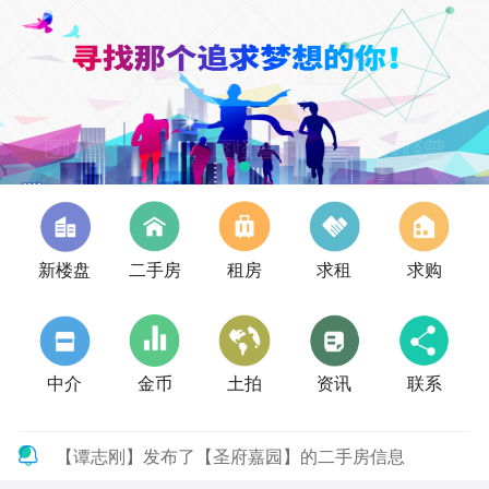
新楼盘
二手房
租房
求租
求购
中介
金币
土拍
资讯
联系
【谭志刚】发布了【圣府嘉园】的二手房信息
【郭先生】发布了【南府店小学东隔壁】的二手房信