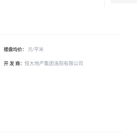
元/平米
楼盘均价：
恒大地产集团洛阳有限公司
开 发 商：