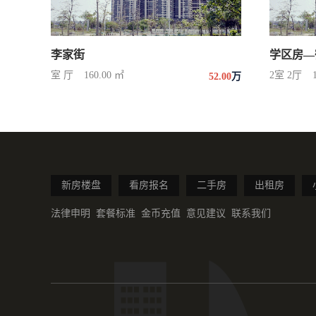
李家街
学区房—
室 厅
160.00 ㎡
2室 2厅
52.00
万
新房楼盘
看房报名
二手房
出租房
法律申明
套餐标准
金币充值
意见建议
联系我们