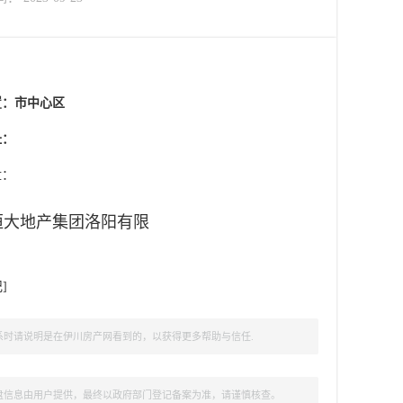
置：
市中心区
址：
盘：
恒大地产集团洛阳有限
记
]
时请说明是在伊川房产网看到的，以获得更多帮助与信任.
盘信息由用户提供，最终以政府部门登记备案为准，请谨慎核查。