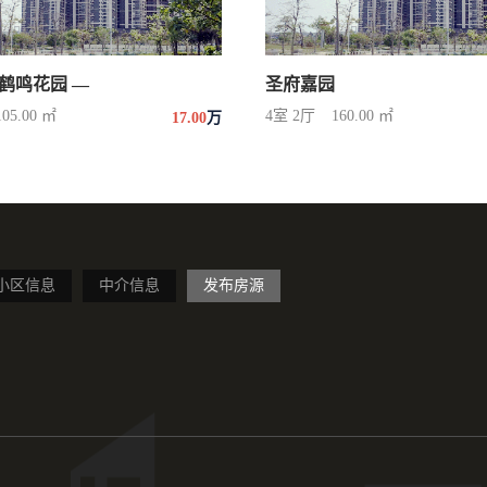
鹤鸣花园 —
圣府嘉园
105.00 ㎡
4室 2厅
160.00 ㎡
17.00
万
小区信息
中介信息
发布房源