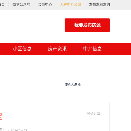
首页
微信公众号
会员中心
入驻中介公司
发布求租求购
我要发布房源
小区信息
房产资讯
中介信息
596人浏览
房价计算
定
2023-09-23