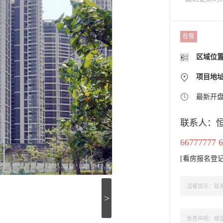
在售
区域位
项目地
最新开
联系人：
66777777 6
[
看房报名登
温馨提示：联系
>
免责声明：楼