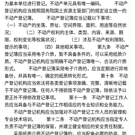
为基本单位进行登记。不动产单元具有唯一编码。 不动产
登记机构应当按照国务院国土资源主管部门的规定设立统一的
不动产登记簿。 不动产登记簿应当记载以下事项：
（一）不动产的坐落、界址、空间界限、面积、用途等自然状
况； （二）不动产权利的主体、类型、内容、来源、期
限、权利变化等权属状况； （三）涉及不动产权利限制、
提示的事项； （四）其他相关事项。 第九条 不动产
登记簿应当采用电子介质，暂不具备条件的，可以采用纸质介
质。不动产登记机构应当明确不动产登记簿唯一、合法的介质
形式。 不动产登记簿采用电子介质的，应当定期进行异地
备份，并具有唯一、确定的纸质转化形式。 第十条 不动
产登记机构应当依法将各类登记事项准确、完整、清晰地记载
于不动产登记簿。任何人不得损毁不动产登记簿，除依法予以
更正外不得修改登记事项。 第十一条 不动产登记工作人
员应当具备与不动产登记工作相适应的专业知识和业务能力。
不动产登记机构应当加强对不动产登记工作人员的管理和
专业技术培训。 第十二条 不动产登记机构应当指定专人
负责不动产登记簿的保管，并建立健全相应的安全责任制度。
采用纸质介质不动产登记簿的，应当配备必要的防盗、防