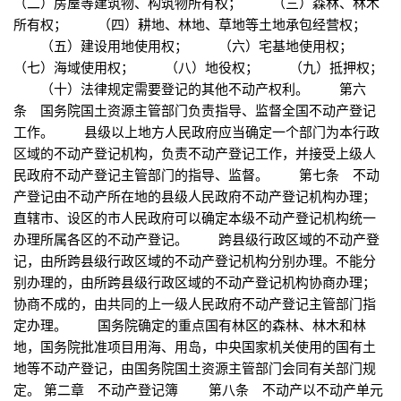
（二）房屋等建筑物、构筑物所有权； （三）森林、林木
所有权； （四）耕地、林地、草地等土地承包经营权；
（五）建设用地使用权； （六）宅基地使用权；
（七）海域使用权； （八）地役权； （九）抵押权；
（十）法律规定需要登记的其他不动产权利。 第六
条 国务院国土资源主管部门负责指导、监督全国不动产登记
工作。 县级以上地方人民政府应当确定一个部门为本行政
区域的不动产登记机构，负责不动产登记工作，并接受上级人
民政府不动产登记主管部门的指导、监督。 第七条 不动
产登记由不动产所在地的县级人民政府不动产登记机构办理；
直辖市、设区的市人民政府可以确定本级不动产登记机构统一
办理所属各区的不动产登记。 跨县级行政区域的不动产登
记，由所跨县级行政区域的不动产登记机构分别办理。不能分
别办理的，由所跨县级行政区域的不动产登记机构协商办理；
协商不成的，由共同的上一级人民政府不动产登记主管部门指
定办理。 国务院确定的重点国有林区的森林、林木和林
地，国务院批准项目用海、用岛，中央国家机关使用的国有土
地等不动产登记，由国务院国土资源主管部门会同有关部门规
定。 第二章 不动产登记簿 第八条 不动产以不动产单元