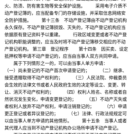
火、防渍、防有害生物等安全保护设施。 采用电子介质不
动产登记簿的，应当配备专门的存储设施，并采取信息网络安
全防护措施。 第十三条 不动产登记簿由不动产登记机构
永久保存。不动产登记簿损毁、灭失的，不动产登记机构应当
依据原有登记资料予以重建。 行政区域变更或者不动产登
记机构职能调整的，应当及时将不动产登记簿移交相应的不动
产登记机构。 第三章 登记程序 第十四条 因买卖、设定
抵押权等申请不动产登记的，应当由当事人双方共同申请。
属于下列情形之一的，可以由当事人单方申请：
（一）尚未登记的不动产首次申请登记的； （二）继承、
接受遗赠取得不动产权利的； （三）人民法院、仲裁委员
会生效的法律文书或者人民政府生效的决定等设立、变更、转
让、消灭不动产权利的； （四）权利人姓名、名称或者自
然状况发生变化，申请变更登记的； （五）不动产灭失或
者权利人放弃不动产权利，申请注销登记的； （六）申请
更正登记或者异议登记的； （七）法律、行政法规规定可
以由当事人单方申请的其他情形。 第十五条 当事人或者
其代理人应当到不动产登记机构办公场所申请不动产登记。