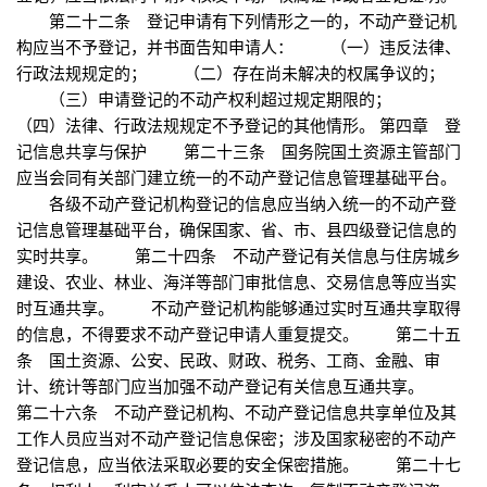
第二十二条 登记申请有下列情形之一的，不动产登记机
构应当不予登记，并书面告知申请人： （一）违反法律、
行政法规规定的； （二）存在尚未解决的权属争议的；
（三）申请登记的不动产权利超过规定期限的；
（四）法律、行政法规规定不予登记的其他情形。 第四章 登
记信息共享与保护 第二十三条 国务院国土资源主管部门
应当会同有关部门建立统一的不动产登记信息管理基础平台。
各级不动产登记机构登记的信息应当纳入统一的不动产登
记信息管理基础平台，确保国家、省、市、县四级登记信息的
实时共享。 第二十四条 不动产登记有关信息与住房城乡
建设、农业、林业、海洋等部门审批信息、交易信息等应当实
时互通共享。 不动产登记机构能够通过实时互通共享取得
的信息，不得要求不动产登记申请人重复提交。 第二十五
条 国土资源、公安、民政、财政、税务、工商、金融、审
计、统计等部门应当加强不动产登记有关信息互通共享。
第二十六条 不动产登记机构、不动产登记信息共享单位及其
工作人员应当对不动产登记信息保密；涉及国家秘密的不动产
登记信息，应当依法采取必要的安全保密措施。 第二十七