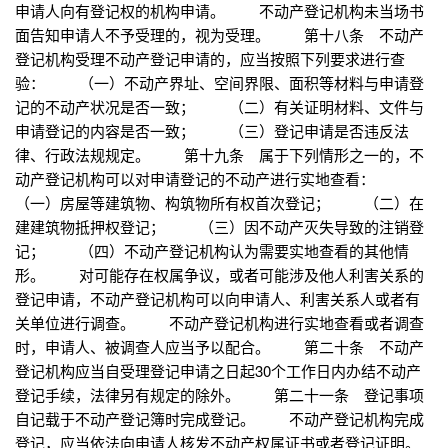
申请人向有登记权的机构申请。 不动产登记机构未当场书
面告知申请人不予受理的，视为受理。 第十八条 不动产
登记机构受理不动产登记申请的，应当按照下列要求进行查
验： （一）不动产界址、空间界限、面积等材料与申请登
记的不动产状况是否一致； （二）有关证明材料、文件与
申请登记的内容是否一致； （三）登记申请是否违反法
律、行政法规规定。 第十九条 属于下列情形之一的，不
动产登记机构可以对申请登记的不动产进行实地查看：
（一）房屋等建筑物、构筑物所有权首次登记； （二）在
建建筑物抵押权登记； （三）因不动产灭失导致的注销登
记； （四）不动产登记机构认为需要实地查看的其他情
形。 对可能存在权属争议，或者可能涉及他人利害关系的
登记申请，不动产登记机构可以向申请人、利害关系人或者有
关单位进行调查。 不动产登记机构进行实地查看或者调查
时，申请人、被调查人应当予以配合。 第二十条 不动产
登记机构应当自受理登记申请之日起30个工作日内办结不动产
登记手续，法律另有规定的除外。 第二十一条 登记事项
自记载于不动产登记簿时完成登记。 不动产登记机构完成
登记，应当依法向申请人核发不动产权属证书或者登记证明。