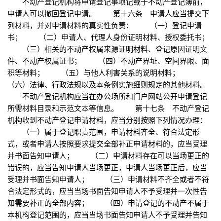
不动产登记机构将申请登记事项记载于不动产登记簿前，
申请人可以撤回登记申请。 第十六条 申请人应当提交下
列材料，并对申请材料的真实性负责： （一）登记申请
书； （二）申请人、代理人身份证明材料、授权委托书；
（三）相关的不动产权属来源证明材料、登记原因证明文
件、不动产权属证书； （四）不动产界址、空间界限、面
积等材料； （五）与他人利害关系的说明材料；
（六）法律、行政法规以及本条例实施细则规定的其他材料。
不动产登记机构应当在办公场所和门户网站公开申请登记
所需材料目录和示范文本等信息。 第十七条 不动产登记
机构收到不动产登记申请材料，应当分别按照下列情况办理：
（一）属于登记职责范围，申请材料齐全、符合法定形
式，或者申请人按照要求提交全部补正申请材料的，应当受理
并书面告知申请人； （二）申请材料存在可以当场更正的
错误的，应当告知申请人当场更正，申请人当场更正后，应当
受理并书面告知申请人； （三）申请材料不齐全或者不符
合法定形式的，应当当场书面告知申请人不予受理并一次性告
知需要补正的全部内容； （四）申请登记的不动产不属于
本机构登记范围的，应当当场书面告知申请人不予受理并告知